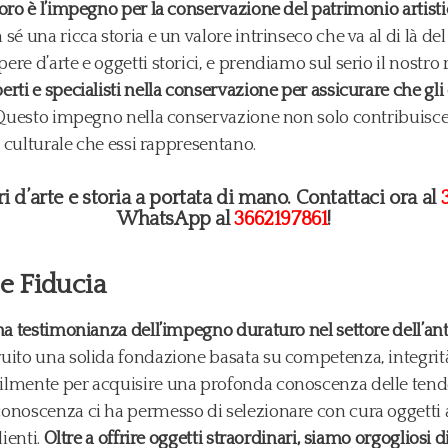
oro è l’impegno per la conservazione del patrimonio artisti
é una ricca storia e un valore intrinseco che va al di là del 
re d’arte e oggetti storici, e prendiamo sul serio il nostro 
rti e specialisti nella conservazione per assicurare che gl
 Questo impegno nella conservazione non solo contribuisce 
à culturale che essi rappresentano.
 d’arte e storia a portata di mano. Contattaci ora al
WhatsApp al
3662197861
!
e Fiducia
na testimonianza dell’impegno duraturo nel settore dell’anti
uito una solida fondazione basata su competenza, integrità 
lmente per acquisire una profonda conoscenza delle tendenz
onoscenza ci ha permesso di selezionare con cura oggetti au
lienti.
Oltre a offrire oggetti straordinari, siamo orgogliosi 