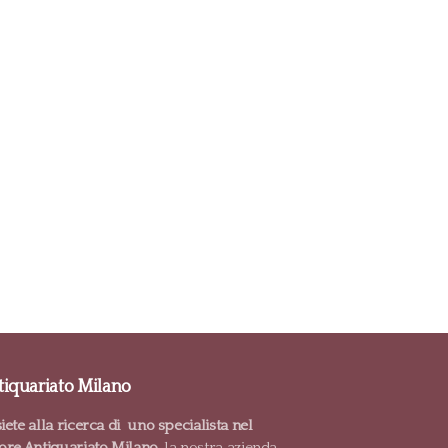
iquariato Milano
iete alla ricerca di uno specialista nel
tore Antiquariato Milano.
la nostra azienda