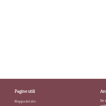
Pagine utili
Ant
Se s
Mappa del sito
set