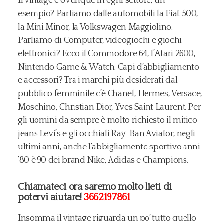
Il vintage è ovunque in ogni settore, un
esempio? Partiamo dalle automobili la Fiat 500,
la Mini Minor, la Volkswagen Maggiolino.
Parliamo di Computer, videogiochi e giochi
elettronici? Ecco il Commodore 64, l’Atari 2600,
Nintendo Game & Watch. Capi d’abbigliamento
e accessori? Tra i marchi più desiderati dal
pubblico femminile c’è Chanel, Hermes, Versace,
Moschino, Christian Dior, Yves Saint Laurent. Per
gli uomini da sempre è molto richiesto il mitico
jeans Levi’s e gli occhiali Ray-Ban Aviator, negli
ultimi anni, anche l’abbigliamento sportivo anni
’80 è 90 dei brand Nike, Adidas e Champions.
Chiamateci ora saremo molto lieti di
potervi aiutare!
3662197861
Insomma il vintage riguarda un po’ tutto quello