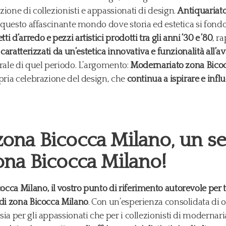
ione di collezionisti e appassionati di design.
Antiquariat
a questo affascinante mondo dove storia ed estetica si fo
 d’arredo e pezzi artistici prodotti tra gli anni ’30 e ’80
, r
 caratterizzati da un’estetica innovativa e funzionalità all’
urale di quel periodo. L’argomento:
Modernariato zona Bico
opria celebrazione del design, che
continua a ispirare e infl
ona Bicocca Milano, un ser
ona Bicocca Milano!
ca Milano, il vostro punto di riferimento autorevole per tu
 di zona Bicocca Milano
. Con un’esperienza consolidata di ol
ia per gli appassionati che per i collezionisti di modernari