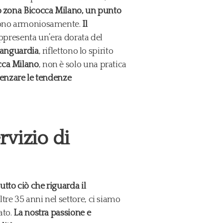
o zona Bicocca Milano, un punto
ndono armoniosamente.
Il
appresenta un’era dorata del
avanguardia
, riflettono lo spirito
cca Milano
, non è solo una pratica
uenzare le tendenze
vizio di
tto ciò che riguarda il
tre 35 anni nel settore, ci siamo
ato.
La nostra passione e