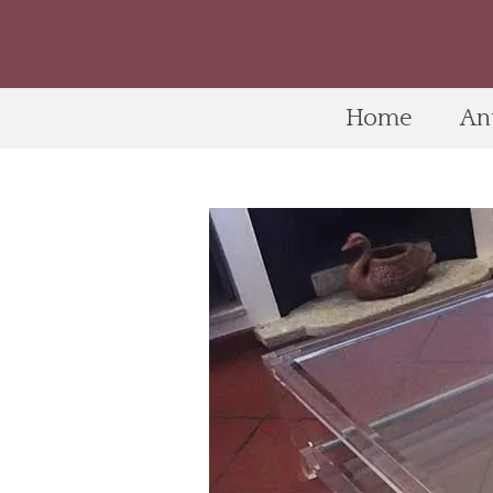
Home
An