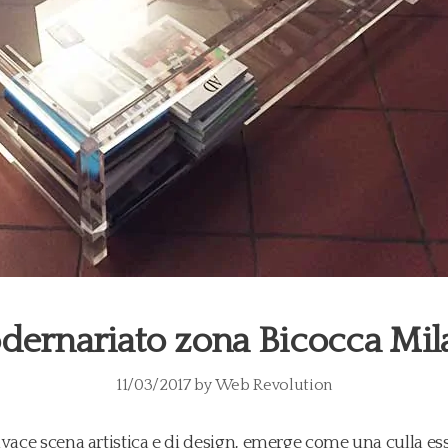
dernariato zona Bicocca Mil
11/03/2017
by
Web Revolution
ivace scena artistica e di design, emerge come una culla es