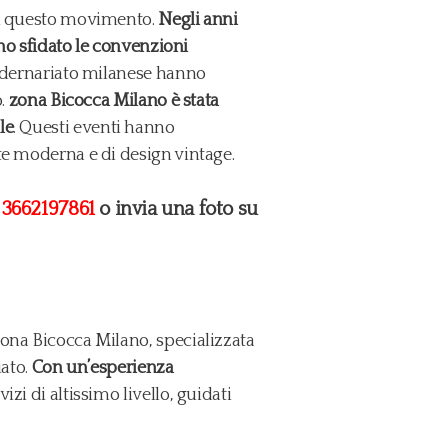
 di questo movimento.
Negli anni
nno sfidato le convenzioni
dernariato milanese hanno
o.
zona Bicocca Milano è stata
le
. Questi eventi hanno
te moderna e di design vintage.
l
3662197861
o invia una foto su
zona Bicocca Milano, specializzata
iato.
Con un’esperienza
izi di altissimo livello, guidati