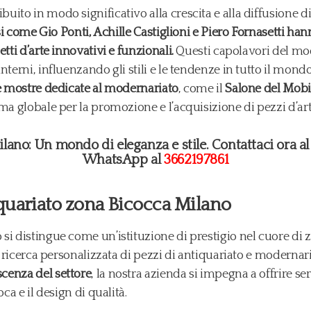
uito in modo significativo alla crescita e alla diffusione
esi come Gio Ponti, Achille Castiglioni e Piero Fornasetti ha
tti d’arte innovativi e funzionali.
Questi capolavori del mo
terni, influenzando gli stili e le tendenze in tutto il mond
 e mostre dedicate al modernariato
, come il
Salone del Mobi
ma globale per la promozione e l’acquisizione di pezzi d’ar
ano: Un mondo di eleganza e stile. Contattaci ora a
WhatsApp al
3662197861
iquariato zona Bicocca Milano
si distingue come un’istituzione di prestigio nel cuore di 
la ricerca personalizzata di pezzi di antiquariato e modernar
cenza del settore
, la nostra azienda si impegna a offrire serv
ca e il design di qualità.