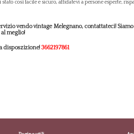
stato così facile e sicuro, affidatevi a persone esperte, ris
servizio vendo vintage Melegnano, contattateci! Siamo 
 al meglio!
ra disposzizione!
3662197861