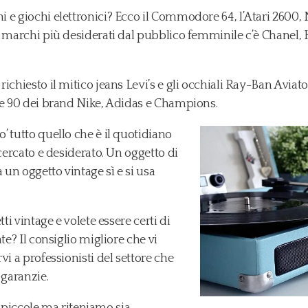
i e giochi elettronici? Ecco il Commodore 64, l’Atari 260
i marchi più desiderati dal pubblico femminile c’è Chanel
ichiesto il mitico jeans Levi’s e gli occhiali Ray-Ban Aviato
 e 90 dei brand Nike, Adidas e Champions.
 tutto quello che è il quotidiano
icercato e desiderato. Un oggetto di
 un oggetto vintage sì e si usa
ti vintage e volete essere certi di
te? Il consiglio migliore che vi
vi a professionisti del settore che
 garanzie.
re piccole ma riteniamo sia