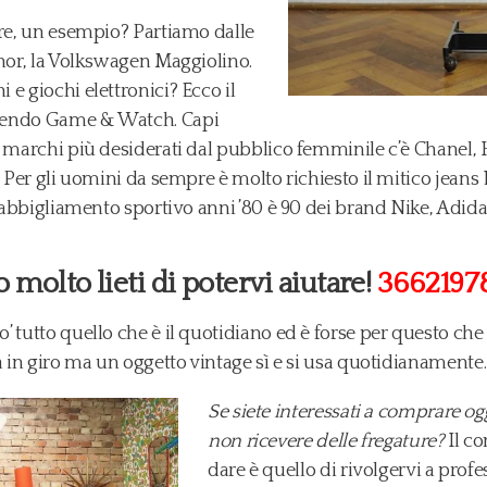
ore, un esempio? Partiamo dalle
inor, la Volkswagen Maggiolino.
e giochi elettronici? Ecco il
ntendo Game & Watch. Capi
i marchi più desiderati dal pubblico femminile c’è Chanel
. Per gli uomini da sempre è molto richiesto il mitico jeans 
 l’abbigliamento sportivo anni ’80 è 90 dei brand Nike, Adi
molto lieti di potervi aiutare!
3662197
 tutto quello che è il quotidiano ed è forse per questo che 
a in giro ma un oggetto vintage sì e si usa quotidianamente.
Se siete interessati a comprare ogg
non ricevere delle fregature?
Il co
dare è quello di rivolgervi a profe