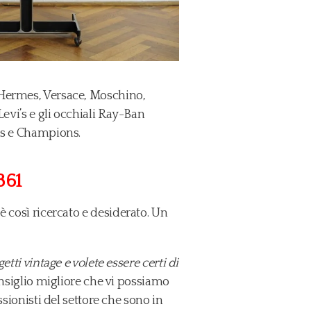
, Hermes, Versace, Moschino,
Levi’s e gli occhiali Ray-Ban
das e Champions.
861
è così ricercato e desiderato. Un
etti vintage e volete essere certi di
nsiglio migliore che vi possiamo
ssionisti del settore che sono in