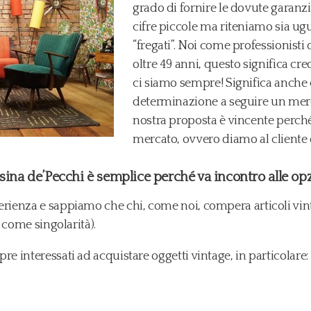
grado di fornire le dovute garanzie.
cifre piccole ma riteniamo sia ug
“fregati”. Noi come professionisti 
oltre 49 anni, questo significa cre
ci siamo sempre! Significa anche 
determinazione a seguire un merca
nostra proposta è vincente perché
mercato, ovvero diamo al cliente 
ina de’Pecchi è semplice perché va incontro alle opzio
ienza e sappiamo che chi, come noi, compera articoli vinta
 come singolarità).
 interessati ad acquistare oggetti vintage, in particolare: