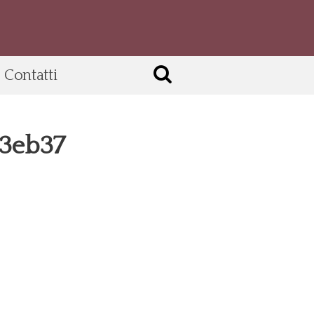
Contatti
13eb37