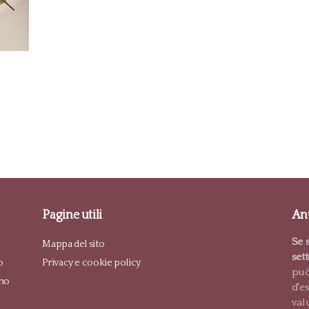
Pagine utili
Ant
Se s
Mappa del sito
set
o
Privacy e cookie policy
può
no
d'e
val