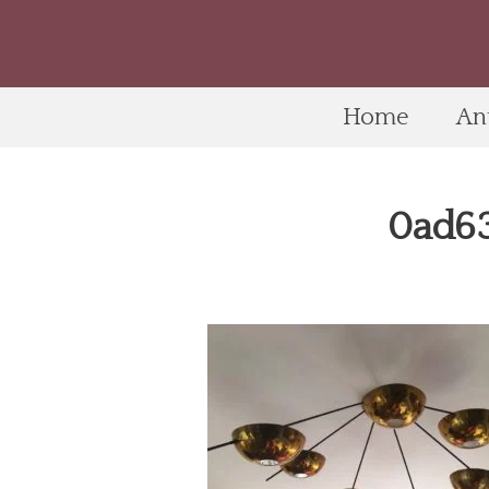
Home
An
0ad63