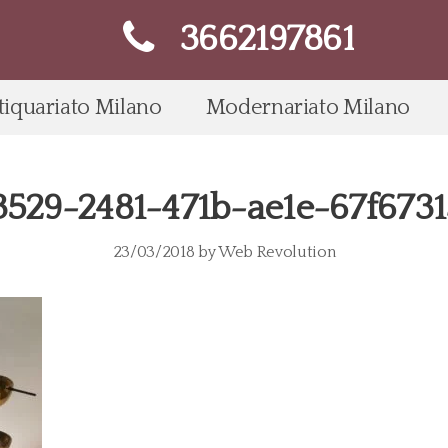
3662197861
tiquariato Milano
Modernariato Milano
529-2481-471b-ae1e-67f673
23/03/2018
by
Web Revolution