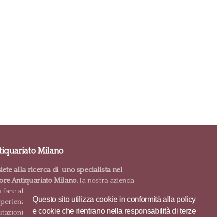
iquariato Milano
iete alla ricerca di uno specialista nel
tore Antiquariato Milano.
la nostra azienda
 fare al caso vostro. Con 35 anni
Questo sito utilizza cookie in conformità alla policy
sperienza nel settore, proponiamo
e cookie che rientrano nella responsabilità di terze
utazioni gratuite e pagamenti in contanti.